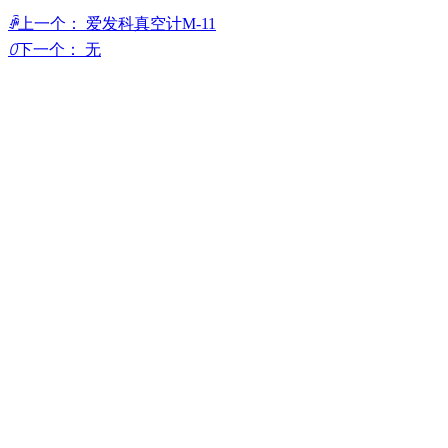
ꄴ
上一个：
爱发科真空计M-11
ꄲ
下一个：
无