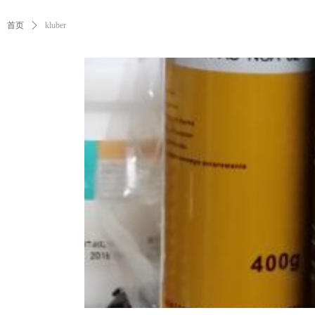
首页
ꄲ
kluber