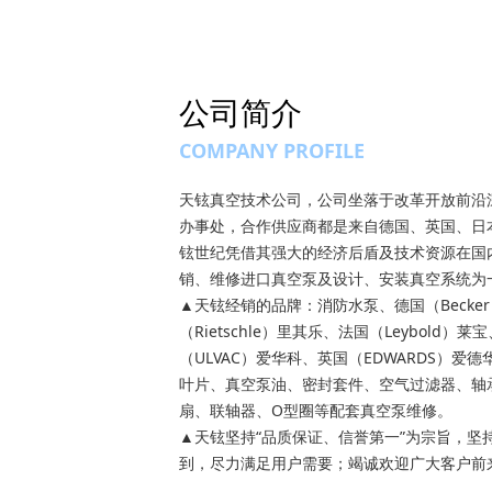
公司简介
COMPANY PROFILE
天铉真空技术公司，公司坐落于改革开放前沿
办事处，合作供应商都是来自德国、英国、日
铉世纪凭借其强大的经济后盾及技术资源在国内
销、维修进口真空泵及设计、安装真空系统为
▲天铉经销的品牌：消防水泵、德国（Becke
（Rietschle）里其乐、法国（Leybold）
（ULVAC）爱华科、英国（EDWARDS）
叶片、真空泵油、密封套件、空气过滤器、轴
扇、联轴器、O型圈等配套真空泵维修。
▲天铉坚持“品质保证、信誉第一”为宗旨，坚
到，尽力满足用户需要；竭诚欢迎广大客户前